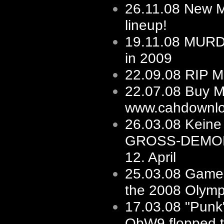
26.11.08
New 
lineup!
19.11.08
MURD
in 2009
22.09.08
RIP M
22.07.08
Buy M
www.cahdownlo
26.03.08
Keine 
GROSS-DEMO
12. April
25.03.08
Game'
the 2008 Olymp
17.03.08
"Punk"
ObW9 flopped to