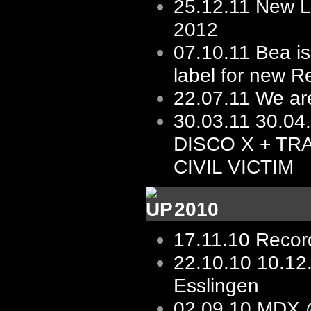
25.12.11
New L
2012
07.10.11
Bea is
label for new R
22.07.11
We ar
30.03.11
30.04
DISCO X + TR
CIVIL VICTIM
2010
17.11.10
Record
22.10.10
10.1
Esslingen
02.09.10
MDX 