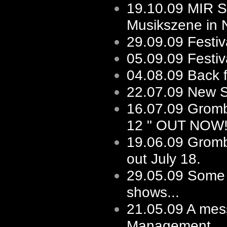
19.10.09
MIR St
Musikszene in 
29.09.09
Festiv
05.09.09
Festi
04.08.09
Back 
22.07.09
New Sh
16.07.09
Gromb
12 " OUT NOW
19.06.09
Gromb
out July 18.
29.05.09
Some f
shows...
21.05.09
A mes
Management