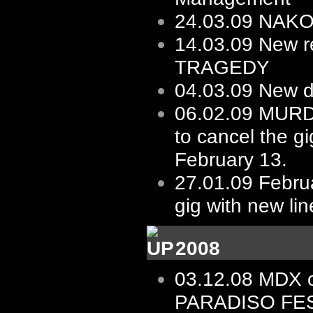
24.03.09
NAKOT 
14.03.09
New re
TRAGEDY
04.03.09
New d
06.02.09
MURD
to cancel the gi
February 13.
27.01.09
Februa
gig with new li
2008
03.12.08
MDX 
PARADISO FES