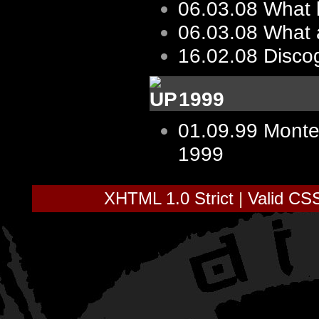
06.03.08
What 
06.03.08
What 
16.02.08
Disco
1999
01.09.99
Monte
1999
XHTML 1.0 Strict
|
Valid CS