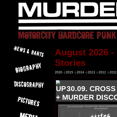
August 2026 -
Stories
2020
-|-
2015
-|-
2014
-|-
2013
-|-
2012
-|-
2011
30.09. CROSS
+ MURDER DISCO